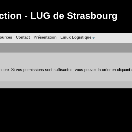
ion - LUG de Strasbourg
ources
Contact
Présentation
Linux Logistique
ncore. Si vos permissions sont suffisantes, vous pouvez la créer en cliquant 