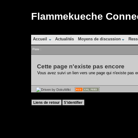
Flammekueche Connect
Accueil
Actualités
Moyens de discussion
Ress
Piste :
Cette page n'existe pas encore
Vous avez suivi un lien vers une page qui n'existe pas e
Liens de retour
S'identifier