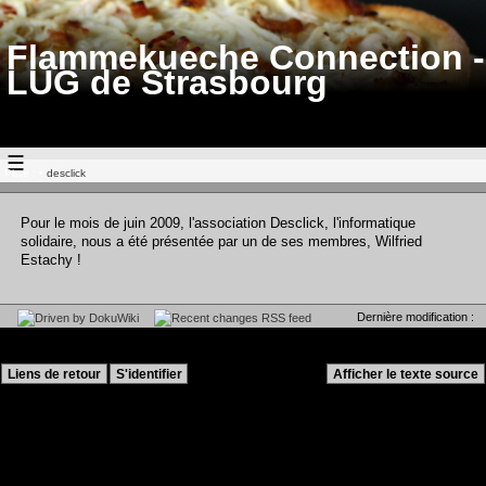
Flammekueche Connection -
LUG de Strasbourg
☰
Piste :
•
desclick
Pour le mois de juin 2009, l'association Desclick, l'informatique
solidaire, nous a été présentée par un de ses membres, Wilfried
Estachy !
Dernière modification :
08/07/2009 14:34
Liens de retour
S'identifier
Afficher le texte source