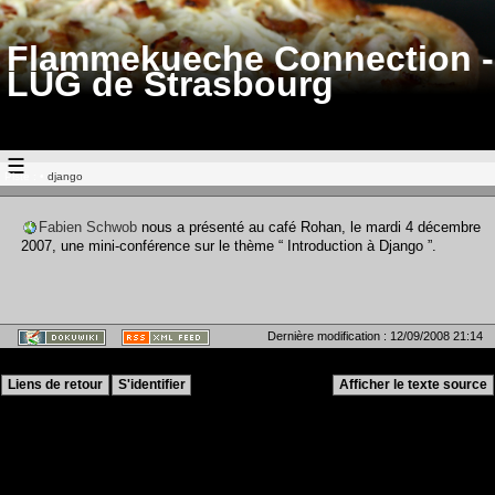
Flammekueche Connection -
LUG de Strasbourg
☰
Piste :
•
django
Fabien Schwob
nous a présenté au café Rohan, le mardi 4 décembre
2007, une mini-conférence sur le thème “ Introduction à Django ”.
Dernière modification :
12/09/2008 21:14
Liens de retour
S'identifier
Afficher le texte source